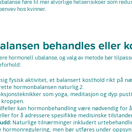
lanse føre til mer alvorlige helserisikoer som redusert
envev hos kvinner.
lansen behandles eller ko
dtere hormonell ubalanse, og valg av metode bør tilpass
eforhold:
ig fysisk aktivitet, et balansert kosthold rikt på næ
prette hormonbalansen naturlig.2.
ksjonsteknikker som yoga, meditasjon og dyp pustin
 kroppen.
tilfeller kan hormonbehandling være nødvendig for å
ler for å adressere spesifikke medisinske tilstand
kudd:
Naturlige tilnærminger inkludert urtebehandlin
lpe hormonregulering, men bør utføres under oppsyn 