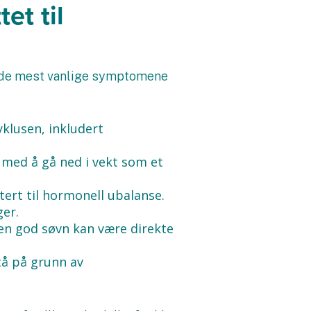
et til
v de mest vanlige symptomene
yklusen, inkludert
 med å gå ned i vekt som et
ert til hormonell ubalanse.
ger.
 en god søvn kan være direkte
tå på grunn av