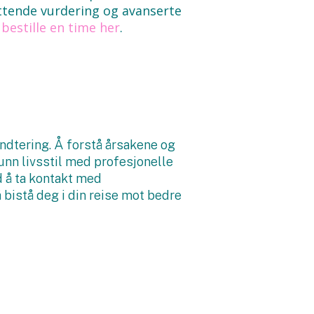
attende vurdering og avanserte
t
bestille en time her
.
ndtering. Å forstå årsakene og
unn livsstil med profesjonelle
d å ta kontakt med
å bistå deg i din reise mot bedre