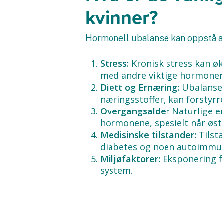
kvinner?
Hormonell ubalanse kan oppstå av
Stress:
Kronisk stress kan ø
med andre viktige hormoner
Diett og Ernæring:
Ubalanser
næringsstoffer, kan forsty
Overgangsalder
Naturlige e
hormonene, spesielt når øst
Medisinske tilstander:
Tilst
diabetes og noen autoimmune
Miljøfaktorer:
Eksponering f
system.