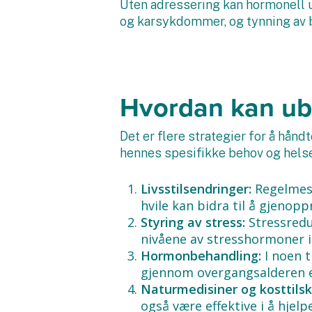
Uten adressering kan hormonell uba
og karsykdommer, og tynning av b
Hvordan kan uba
Det er flere strategier for å hån
hennes spesifikke behov og hels
Livsstilsendringer:
Regelmess
hvile kan bidra til å gjenop
Styring av stress:
Stressredu
nivåene av stresshormoner i
Hormonbehandling:
I noen 
gjennom overgangsalderen el
Naturmedisiner og kosttils
også være effektive i å hje