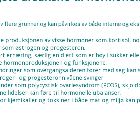
 flere grunner og kan påvirkes av både interne og ekst
ke produksjonen av visse hormoner som kortisol, no
 som østrogen og progesteron.
t ernæring, særlig en diett som er høy i sukker elle
rre hormonproduksjonen og funksjonene.
ndringer som overgangsalderen fører med seg kan s
rogen- og progesteronnivåene svinger.
ander som polycystisk ovariesyndrom (PCOS), skjol
 lidelser kan føre til hormonelle ubalanser.
or kjemikalier og toksiner i både mat og miljø kan