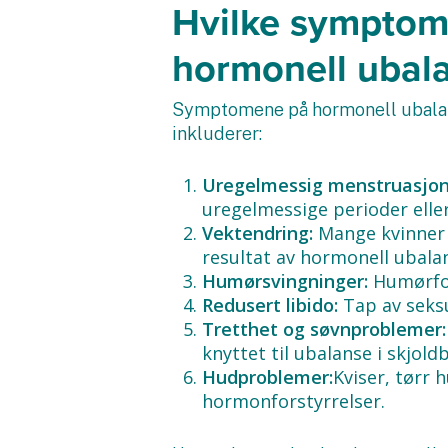
Hvilke symptomer
hormonell ubal
Symptomene på hormonell ubalans
inkluderer:
Uregelmessig menstruasjo
uregelmessige perioder elle
Vektendring:
Mange kvinner 
resultat av hormonell ubala
Humørsvingninger:
Humørfor
Redusert libido:
Tap av seks
Tretthet og søvnproblemer
knyttet til ubalanse i skjold
Hudproblemer:
Kviser, tørr
hormonforstyrrelser.