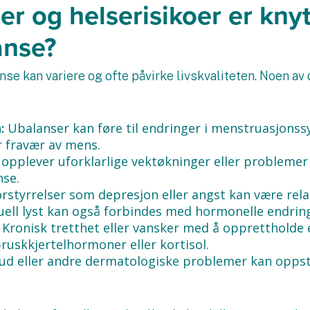
 og helserisikoer er knytt
anse?
e kan variere og ofte påvirke livskvaliteten. Noen a
n:
Ubalanser kan føre til endringer i menstruasjonss
r fravær av mens.
opplever uforklarlige vektøkninger eller problemer
nse.
styrrelser som depresjon eller angst kan være relat
uell lyst kan også forbindes med hormonelle endrin
:
Kronisk tretthet eller vansker med å opprettholde
bruskkjertelhormoner eller kortisol.
 hud eller andre dermatologiske problemer kan opps