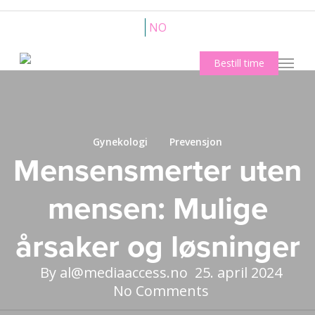
Skip
to
NO
main
content
Kontakt oss
Bestill time
Meny
Gynekologi
Prevensjon
Mensensmerter uten
mensen: Mulige
årsaker og løsninger
By
al@mediaaccess.no
25. april 2024
No Comments