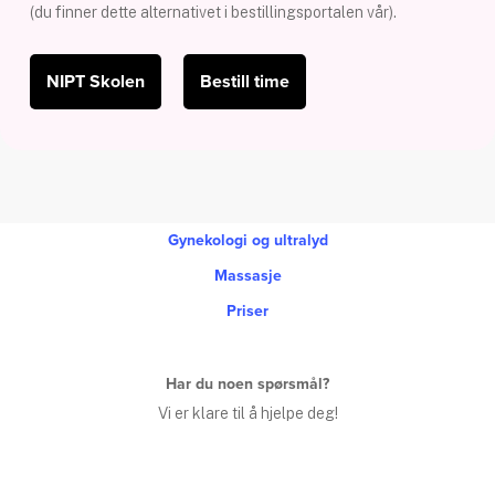
(du finner dette alternativet i bestillingsportalen vår).
NIPT Skolen
Bestill time
Gynekologi og ultralyd
Massasje
Priser
Har du noen spørsmål?
Vi er klare til å hjelpe deg!
K
o
n
t
a
k
t
o
s
s