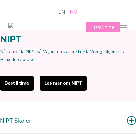
Skip
to
EN
NO
main
content
Kontakt oss
Bestill time
Meny
NIPT
Nå kan du ta NIPT på Majorstua kvinneklinikk. Vi er godkjente av
Helsedirektoratet.
Bestill time
Les mer om NIPT
NIPT Skolen