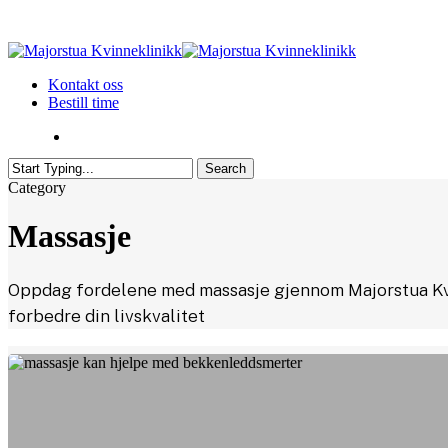
Skip
to
main
Meny
content
Kontakt oss
Bestill time
Meny
Search
Close
Category
Search
Massasje
Oppdag fordelene med massasje gjennom Majorstua Kvin
forbedre din livskvalitet
Hvordan
massasje
kan
hjelpe
med