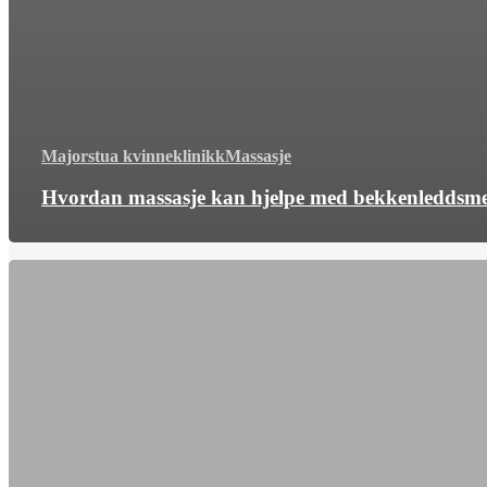
Majorstua kvinneklinikk
Massasje
Hvordan massasje kan hjelpe med bekkenleddsme
Aromaterapi